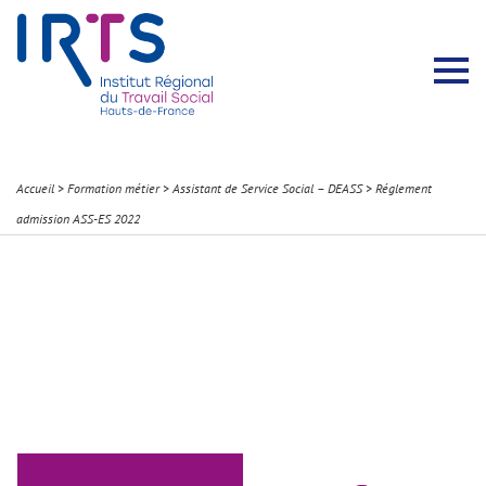
Présentation du Pôle Recherche
Membres permanents
Recherches menées
Évènements scientifiques
Comité scientifique
Participation à la communauté scientifique
Rapports d’activité
Contacts Pôle Recherche
Partir à l’étranger
Welcome !
Stratégie Erasmus+
Récits et Expériences
Accueil
>
Formation métier
>
Assistant de Service Social – DEASS
>
Réglement
admission ASS-ES 2022