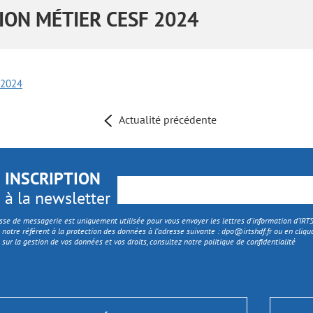
ION MÉTIER CESF 2024
 2024
Actualité précédente
INSCRIPTION
à la newsletter
sse de messagerie est uniquement utilisée pour vous envoyer les lettres d'information d’IR
 notre référent à la protection des données à l’adresse suivante :
dpo@irtshdf.fr
ou en cliqua
 sur la gestion de vos données et vos droits, consultez notre politique de confidentialité