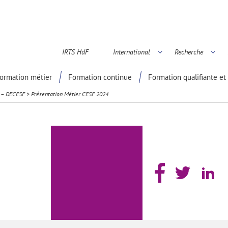
IRTS HdF
International
Recherche
é scientifique
ormation métier
Formation continue
Formation qualifiante et 
e – DECESF
>
Présentation Métier CESF 2024