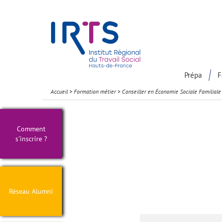
Présentation du Pôle Recherche
Participation à la communaut
Prépa
F
Accueil
>
Formation métier
>
Conseiller en Économie Sociale Familial
Comment
s'inscrire ?
Réseau Alumni