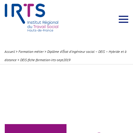
Présentation du Pôle Recherche
Membres permanents
Recherches menées
Évènements scientifiques
Comité scientifique
Participation à la communauté scientifique
Rapports d’activité
Contacts Pôle Recherche
Partir à l’étranger
Welcome !
Stratégie Erasmus+
Récits et Expériences
Accueil
>
Formation métier
>
Diplôme d’État d’ingénieur social – DEIS – Hybride et à
distance
>
DEIS-fiche-formation-irts-sept2019