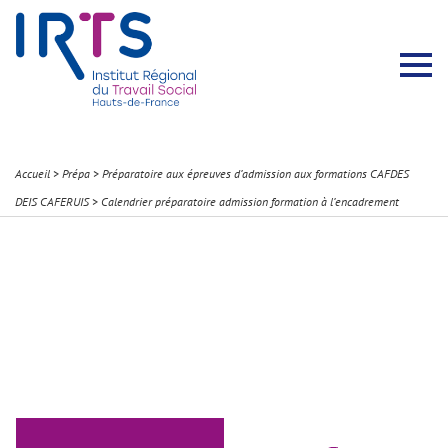
Présentation du Pôle Recherche
Membres permanents
Recherches menées
Évènements scientifiques
Comité scientifique
Participation à la communauté scientifique
Rapports d’activité
Contacts Pôle Recherche
Partir à l’étranger
Welcome !
Stratégie Erasmus+
Récits et Expériences
Accueil
>
Prépa
>
Préparatoire aux épreuves d’admission aux formations CAFDES
DEIS CAFERUIS
>
Calendrier préparatoire admission formation à l’encadrement