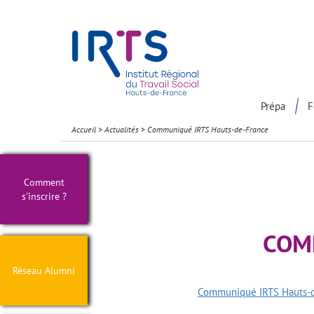
Présentation du Pôle Recherche
Participation à la communaut
Prépa
F
Accueil
>
Actualités
>
Communiqué IRTS Hauts-de-France
Comment
s'inscrire ?
COM
Réseau Alumni
Communiqué IRTS Hauts-