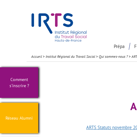
Présentation du Pôle Recherche
Participation à la communaut
Prépa
F
Accueil
>
Institut Régional du Travail Social
>
Qui sommes-nous ?
>
ART
Comment
s'inscrire ?
A
Réseau Alumni
ARTS Statuts novembre 2