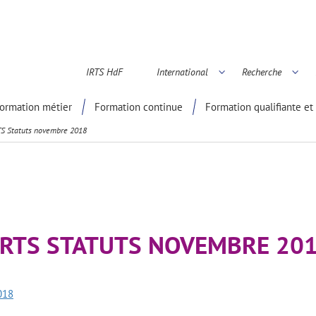
IRTS HdF
International
Recherche
é scientifique
ormation métier
Formation continue
Formation qualifiante et 
S Statuts novembre 2018
RTS STATUTS NOVEMBRE 20
018