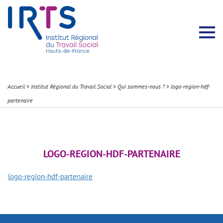
Présentation du Pôle Recherche
Membres permanents
Recherches menées
Évènements scientifiques
Comité scientifique
Participation à la communauté scientifique
Rapports d’activité
Contacts Pôle Recherche
Partir à l’étranger
Welcome !
Stratégie Erasmus+
Récits et Expériences
Accueil
>
Institut Régional du Travail Social
>
Qui sommes-nous ?
>
logo-region-hdf-
partenaire
LOGO-REGION-HDF-PARTENAIRE
logo-region-hdf-partenaire