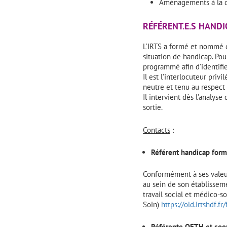
Aménagements à la
RÉFÉRENT.E.S HANDI
L’IRTS a formé et nommé de
situation de handicap. Pou
programmé afin d’identifi
Il est l’interlocuteur pri
neutre et tenu au respect s
Il intervient dès l’analys
sortie.
Contacts
:
Référent handicap form
Conformément à ses valeur
au sein de son établissem
travail social et médico-
Soin)
https://old.irtshdf.
Référente OETH et coor