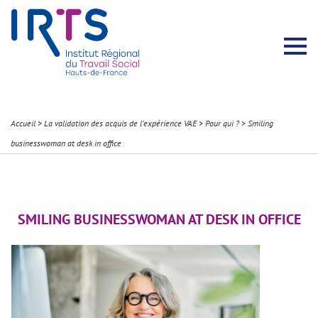
Présentation du Pôle Recherche
Membres permanents
Recherches menées
Évènements scientifiques
Comité scientifique
Participation à la communauté scientifique
Rapports d’activité
Contacts Pôle Recherche
Partir à l’étranger
Welcome !
Stratégie Erasmus+
Récits et Expériences
Accueil
>
La validation des acquis de l’expérience VAE
>
Pour qui ?
>
Smiling
businesswoman at desk in office
SMILING BUSINESSWOMAN AT DESK IN OFFICE