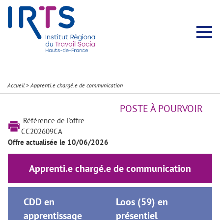
Présentation du Pôle Recherche
Membres permanents
Recherches menées
Évènements scientifiques
Comité scientifique
Participation à la communauté scientifique
Rapports d’activité
Contacts Pôle Recherche
Partir à l’étranger
Welcome !
Stratégie Erasmus+
Récits et Expériences
Accueil
>
Apprenti.e chargé.e de communication
POSTE À POURVOIR
Référence de l'offre
CC202609CA
Offre actualisée le 10/06/2026
Apprenti.e chargé.e de communication
CDD en
Loos (59) en
apprentissage
présentiel