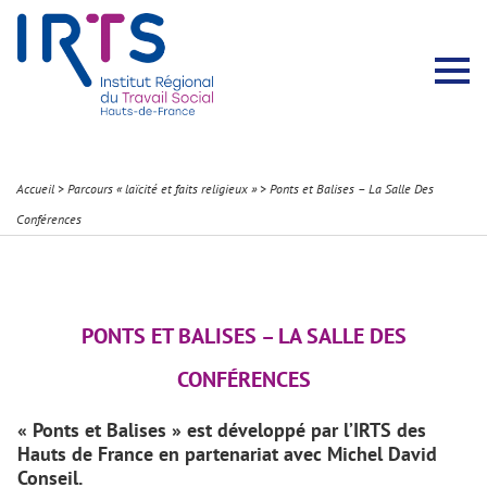
Présentation du Pôle Recherche
Membres permanents
Recherches menées
Évènements scientifiques
Comité scientifique
Participation à la communauté scientifique
Rapports d’activité
Contacts Pôle Recherche
Partir à l’étranger
Welcome !
Stratégie Erasmus+
Récits et Expériences
Accueil
>
Parcours « laïcité et faits religieux »
>
Ponts et Balises – La Salle Des
Conférences
PONTS ET BALISES – LA SALLE DES
CONFÉRENCES
« Ponts et Balises » est développé par l’IRTS des
Hauts de France en partenariat avec Michel David
Conseil.