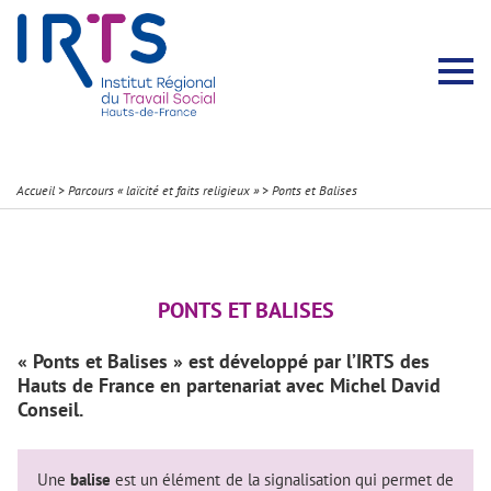
Présentation du Pôle Recherche
Membres permanents
Recherches menées
Évènements scientifiques
Comité scientifique
Participation à la communauté scientifique
Rapports d’activité
Contacts Pôle Recherche
Partir à l’étranger
Welcome !
Stratégie Erasmus+
Récits et Expériences
Accueil
>
Parcours « laïcité et faits religieux »
>
Ponts et Balises
PONTS ET BALISES
« Ponts et Balises » est développé par l’IRTS des
Hauts de France en partenariat avec Michel David
Conseil.
Une
balise
est un élément de la signalisation qui permet de