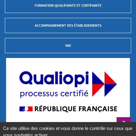
FORMATION QUALIFIANTE ET CERTIFIANTE
ACCOMPAGNEMENT DES ÉTABLISSEMENTS
VAE
Ce site utilise des cookies et vous donne le contrôle sur ceux que
La certification qualité a été délivrée au titre des catégories d’actions suivantes :
vous souhaitez activer
Actions de formation et Validations des Acquis de L’Expérience (VAE)