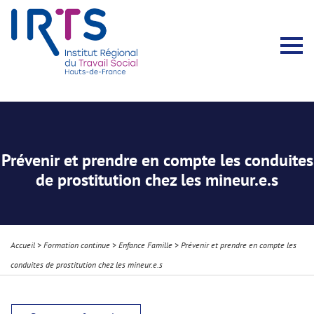
Présentation du Pôle Recherche
Membres permanents
Recherches menées
Évènements scientifiques
Comité scientifique
Participation à la communauté scientifique
Rapports d’activité
Contacts Pôle Recherche
Partir à l’étranger
Welcome !
Stratégie Erasmus+
Récits et Expériences
Prévenir et prendre en compte les conduites
de prostitution chez les mineur.e.s
Accueil
>
Formation continue
>
Enfance Famille
>
Prévenir et prendre en compte les
conduites de prostitution chez les mineur.e.s