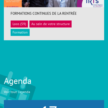
FORMATIONS CONTINUES DE LA RENTRÉE
Loos (59)
Au sein de votre structure
ACCÉDER
Formation
Agenda
Voir tout l'agenda