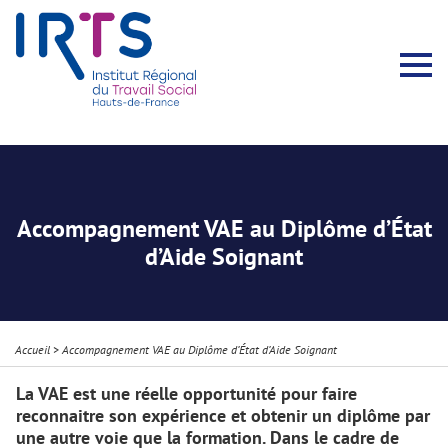
Présentation du Pôle Recherche
Membres permanents
Recherches menées
Évènements scientifiques
Comité scientifique
Participation à la communauté scientifique
Rapports d’activité
Contacts Pôle Recherche
Partir à l’étranger
Welcome !
Stratégie Erasmus+
Récits et Expériences
Accompagnement VAE au Diplôme d’État
d’Aide Soignant
Accueil
>
Accompagnement VAE au Diplôme d’État d’Aide Soignant
La VAE est une réelle opportunité pour faire
reconnaitre son expérience et obtenir un diplôme par
une autre voie que la formation. Dans le cadre de