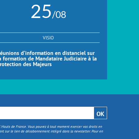
25
/08
VISIO
éunions d’information en distanciel sur
Réunions d
a formation de Mandataire Judiciaire à la
formation
rotection des Majeurs
Distance 
TS Hauts de France. Vous pouvez à tout moment exercer vos droits en
nt sur le lien de désabonnement intégré dans la newsletter. Pour en