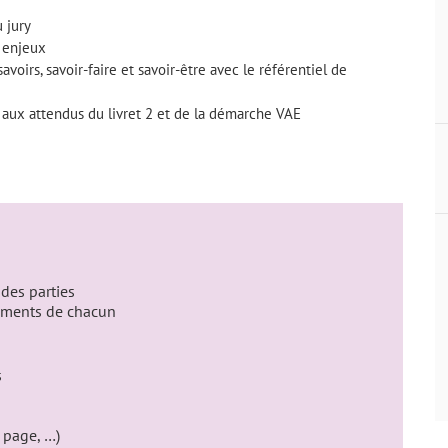
 jury
s enjeux
voirs, savoir-faire et savoir-être avec le référentiel de
aux attendus du livret 2 et de la démarche VAE
 des parties
ements de chacun
s
 page, …)