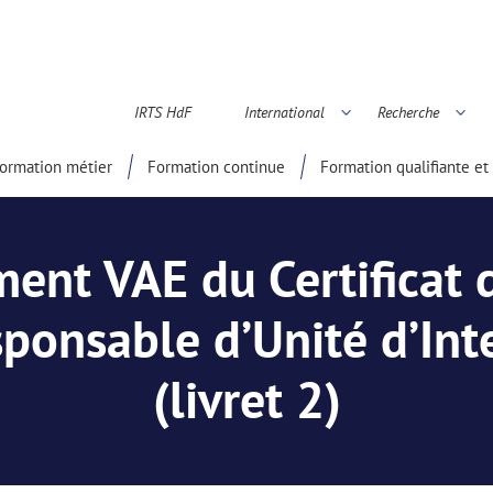
IRTS HdF
International
Recherche
é scientifique
ormation métier
Formation continue
Formation qualifiante et 
nt VAE du Certificat d
ponsable d’Unité d’Int
(livret 2)