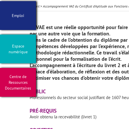
Accueil
>
Accompagnement VAE du Certificat d’Aptitude aux Fonctions de
Emploi
La VAE est une réelle opportunité pour fair
par une autre voie que la formation.
Dans le cadre de l’obtention du diplôme par l
compétences développées par l’expérience, r
Espace
numérique
méthodologie rédactionnelle. Ce travail s’él
personnel pour la formalisation de l’écrit.
L’accompagnement à l’écriture du livret 2 et à
espace d’élaboration, de réflexion et des out
Centre de
optimiser vos chances d’obtenir votre diplô
Ressources
Documentaires
PUBLIC
Professionnels du secteur social justifiant de 1607 heu
PRÉ-REQUIS
Avoir obtenu la recevabilité (livret 1)