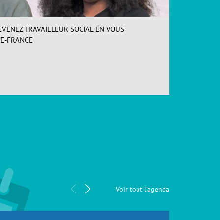
EVENEZ TRAVAILLEUR SOCIAL EN VOUS
INSCR
DE-FRANCE
Loos (
ACCÉDER
Forma
Voir tout l'agenda