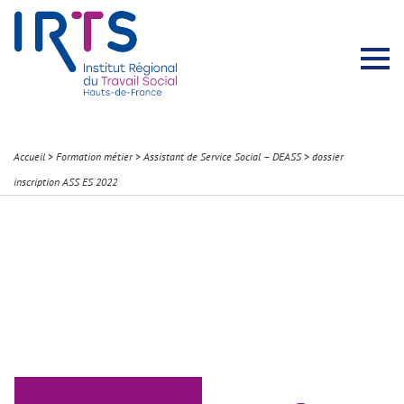
Présentation du Pôle Recherche
Membres permanents
Recherches menées
Évènements scientifiques
Comité scientifique
Participation à la communauté scientifique
Rapports d’activité
Contacts Pôle Recherche
Partir à l’étranger
Welcome !
Stratégie Erasmus+
Récits et Expériences
Accueil
>
Formation métier
>
Assistant de Service Social – DEASS
>
dossier
inscription ASS ES 2022