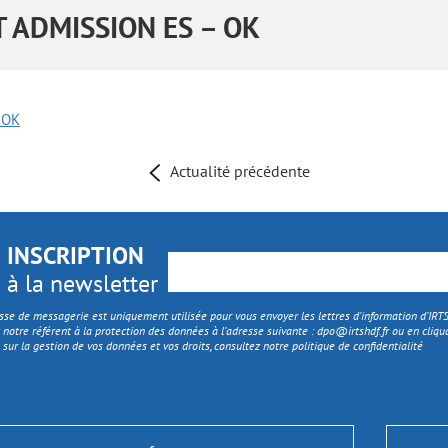
 ADMISSION ES – OK
 OK
Actualité précédente
INSCRIPTION
à la newsletter
sse de messagerie est uniquement utilisée pour vous envoyer les lettres d'information d’IR
 notre référent à la protection des données à l’adresse suivante :
dpo@irtshdf.fr
ou en cliqua
 sur la gestion de vos données et vos droits, consultez notre politique de confidentialité