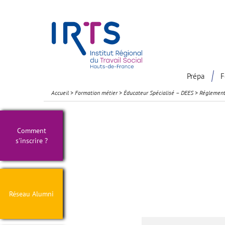
Présentation du Pôle Recherche
Participation à la communaut
Prépa
F
Accueil
>
Formation métier
>
Éducateur Spécialisé – DEES
>
Réglement
Comment
s'inscrire ?
Réseau Alumni