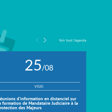
Voir tout l'agenda
25
/08
VISIO
éunions d’information en distanciel sur
Réunions d
a formation de Mandataire Judiciaire à la
formation
rotection des Majeurs
Distance 