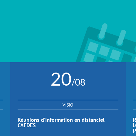
20
/08
VISIO
Réunions d’information en distanciel
R
CAFDES
l
P