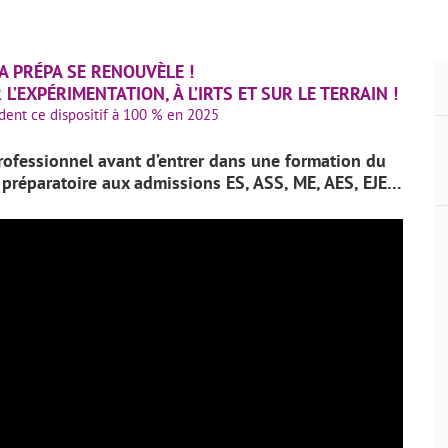
A PRÉPA SE RENOUVÈLE !
’EXPÉRIMENTATION, À L’IRTS ET SUR LE TERRAIN !
ent ce dispositif à 100 % en 2025
 professionnel avant
d’entrer dans une formation du
 préparatoire aux admissions ES, ASS, ME, AES, EJE…