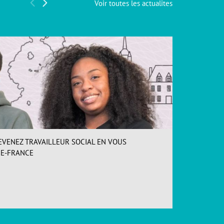
Voir toutes les actualites
EVENEZ TRAVAILLEUR SOCIAL EN VOUS
INSCR
DE-FRANCE
Loos (
ACCÉDER
Forma