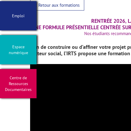
< Retour aux formations
Emploi
RENTRÉE 2026, L
UNE FORMULE PRÉSENTIELLE CENTRÉE SUR L
Nos étudiants recommand
Afin de construire ou d’affiner votre projet
Espace
numérique
secteur social, l’IRTS propose une
formation
Centre de
Ressources
Documentaires