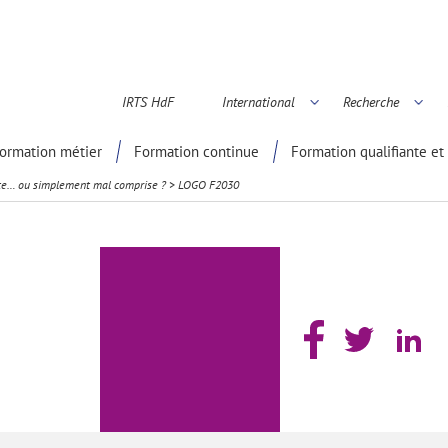
IRTS HdF
International
Recherche
é scientifique
ormation métier
Formation continue
Formation qualifiante et 
tante… ou simplement mal comprise ?
>
LOGO F2030