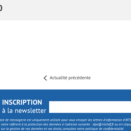
0
Actualité précédente
INSCRIPTION
à la newsletter
sse de messagerie est uniquement utilisée pour vous envoyer les lettres d'information d’IR
 notre référent à la protection des données à l’adresse suivante :
dpo@irtshdf.fr
ou en cliqua
 sur la gestion de vos données et vos droits, consultez notre politique de confidentialité