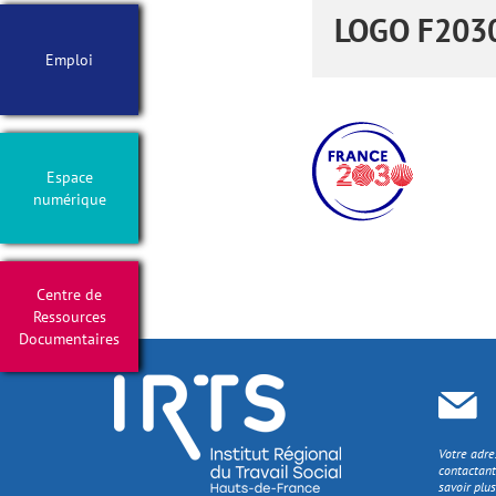
LOGO F203
Emploi
Espace
numérique
Centre de
Ressources
Documentaires
Votre adre
contactant
savoir plus