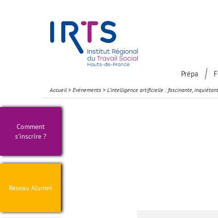
Présentation du Pôle Recherche
Participation à la communaut
Prépa
F
Accueil
>
Evénements
>
L’intelligence artificielle : fascinante, inquié
Comment
s'inscrire ?
Réseau Alumni