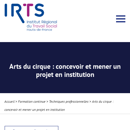
Présentation du Pôle Recherche
Membres permanents
Recherches menées
Évènements scientifiques
Comité scientifique
Participation à la communauté scientifique
Rapports d’activité
Contacts Pôle Recherche
Partir à l’étranger
Welcome !
Stratégie Erasmus+
Récits et Expériences
Arts du cirque : concevoir et mener un
projet en institution
Accueil
>
Formation continue
>
Techniques professionnelles
>
Arts du cirque :
concevoir et mener un projet en institution